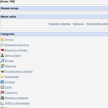
[
Anser_FM
]
Форма входа
Меню сайта
Главная страница
Команда
Расписание эфи
Categories
Другое
Компьютерные игры
Красота и здоровье
Люди и блоги
Музыка
Общество
Путешествия и события
Развлечения
Сериалы
Спорт
Транспорт
Фильмы и анимация
Хобби и образование