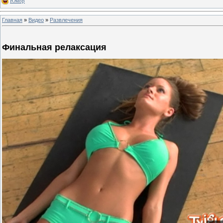
Юмор
Главная
»
Видео
»
Развлечения
Финальная релаксация