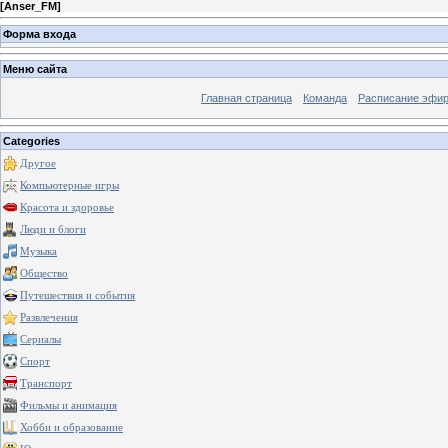
[
Anser_FM
]
Форма входа
Меню сайта
Главная страница
Команда
Расписание эфи
Categories
Другое
Компьютерные игры
Красота и здоровье
Люди и блоги
Музыка
Общество
Путешествия и события
Развлечения
Сериалы
Спорт
Транспорт
Фильмы и анимация
Хобби и образование