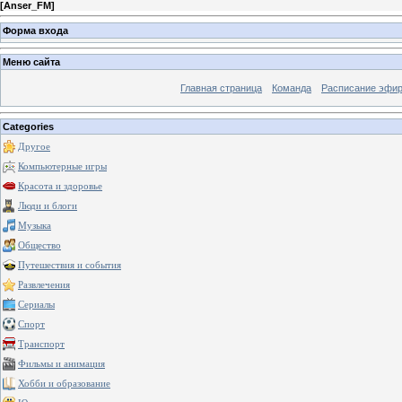
[
Anser_FM
]
Форма входа
Меню сайта
Главная страница
Команда
Расписание эфи
Categories
Другое
Компьютерные игры
Красота и здоровье
Люди и блоги
Музыка
Общество
Путешествия и события
Развлечения
Сериалы
Спорт
Транспорт
Фильмы и анимация
Хобби и образование