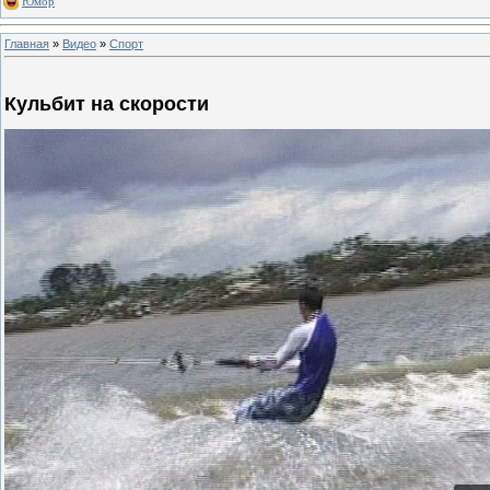
Юмор
Главная
»
Видео
»
Спорт
Кульбит на скорости