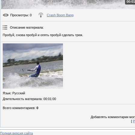
00:01
Просмотры
: 0
Crash Boom Bang
Описание материала
:
Пробуй, снова пробуй и опять пробуй сделать трюк.
Язык
: Русский
Длительность материала
: 00:01:00
Всего комментариев
:
0
Добавлять комментарии могу
[
Р
Полная версия сайта