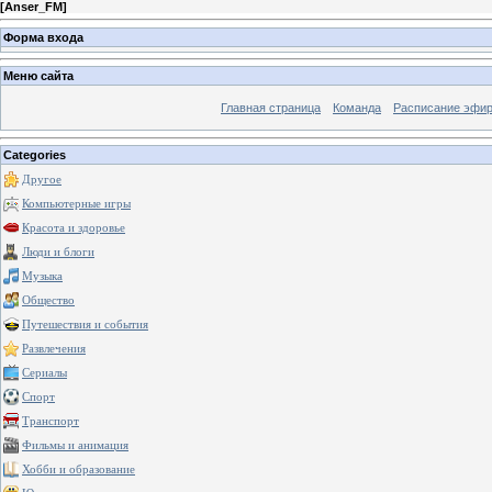
[
Anser_FM
]
Форма входа
Меню сайта
Главная страница
Команда
Расписание эфи
Categories
Другое
Компьютерные игры
Красота и здоровье
Люди и блоги
Музыка
Общество
Путешествия и события
Развлечения
Сериалы
Спорт
Транспорт
Фильмы и анимация
Хобби и образование