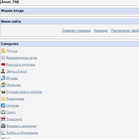
[
Anser_FM
]
Форма входа
Меню сайта
Главная страница
Команда
Расписание эфи
Categories
Другое
Компьютерные игры
Красота и здоровье
Люди и блоги
Музыка
Общество
Путешествия и события
Развлечения
Сериалы
Спорт
Транспорт
Фильмы и анимация
Хобби и образование