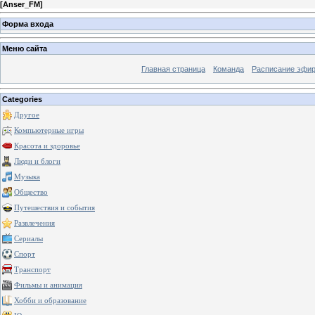
[
Anser_FM
]
Форма входа
Меню сайта
Главная страница
Команда
Расписание эфи
Categories
Другое
Компьютерные игры
Красота и здоровье
Люди и блоги
Музыка
Общество
Путешествия и события
Развлечения
Сериалы
Спорт
Транспорт
Фильмы и анимация
Хобби и образование