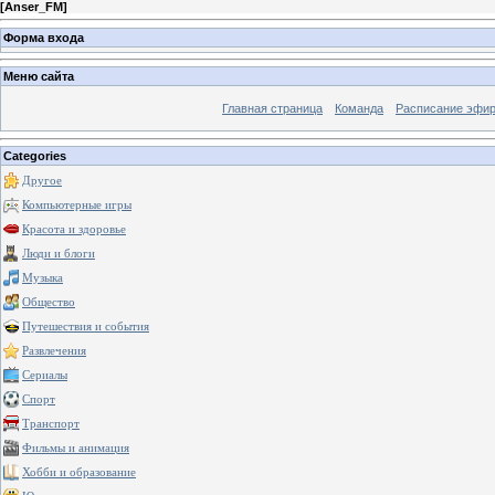
[
Anser_FM
]
Форма входа
Меню сайта
Главная страница
Команда
Расписание эфи
Categories
Другое
Компьютерные игры
Красота и здоровье
Люди и блоги
Музыка
Общество
Путешествия и события
Развлечения
Сериалы
Спорт
Транспорт
Фильмы и анимация
Хобби и образование