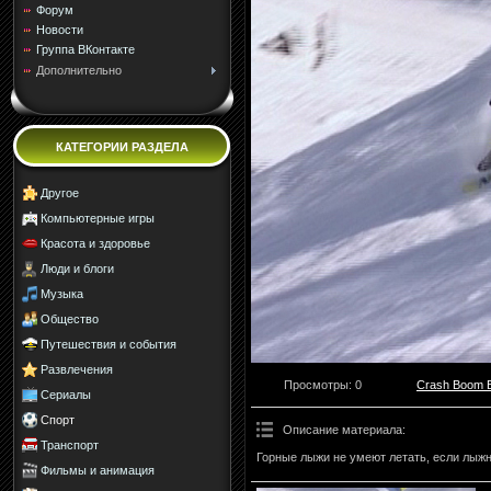
Форум
Новости
Группа ВКонтакте
Дополнительно
КАТЕГОРИИ РАЗДЕЛА
Другое
Компьютерные игры
Красота и здоровье
Люди и блоги
Музыка
Общество
Путешествия и события
Развлечения
Просмотры
: 0
Crash Boom 
Сериалы
Спорт
Описание материала
:
Транспорт
Горные лыжи не умеют летать, если лыжн
Фильмы и анимация