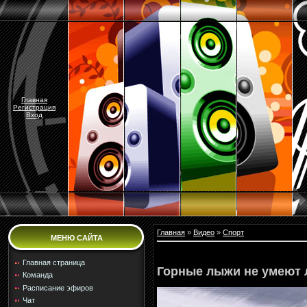
Главная
Регистрация
Вход
Главная
»
Видео
»
Спорт
МЕНЮ САЙТА
Главная страница
Горные лыжи не умеют 
Команда
Расписание эфиров
Чат