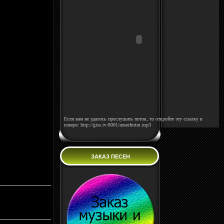
Если вам не удалось прослушать поток, то откройте эту ссылку в
плеере: http://giss.tv:8001/anserfmtm.mp3
ЗАКАЗ ПЕСЕН