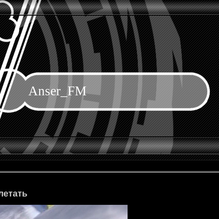
Anser_FM
летать