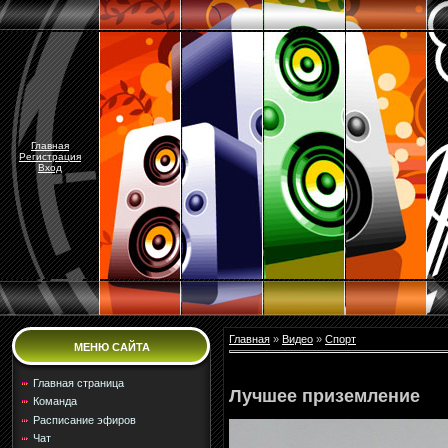
Главная
Регистрация
Вход
Главная
»
Видео
»
Спорт
МЕНЮ САЙТА
Главная страница
Лучшее приземление
Команда
Расписание эфиров
Чат