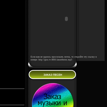
Если вам не удалось прослушать поток, то откройте эту ссылку в
плеере: http://giss.tv:8001/anserfmtm.mp3
ЗАКАЗ ПЕСЕН