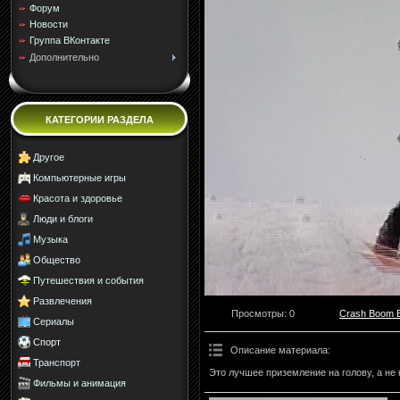
Форум
Новости
Группа ВКонтакте
Дополнительно
КАТЕГОРИИ РАЗДЕЛА
Другое
Компьютерные игры
Красота и здоровье
Люди и блоги
Музыка
Общество
Путешествия и события
Развлечения
Просмотры
: 0
Crash Boom 
Сериалы
Спорт
Описание материала
:
Транспорт
Это лучшее приземление на голову, а не 
Фильмы и анимация