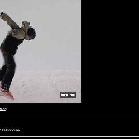
00:01:00
Bang
на сноуборд.