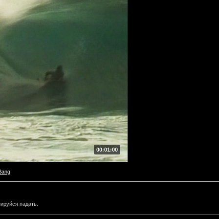
00:01:00
Bang
нируйся падать.