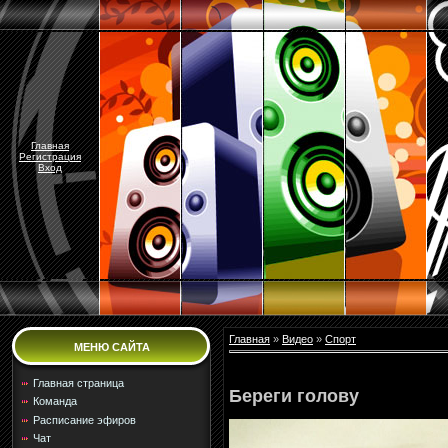
Главная
Регистрация
Вход
Главная
»
Видео
»
Спорт
МЕНЮ САЙТА
Главная страница
Береги голову
Команда
Расписание эфиров
Чат