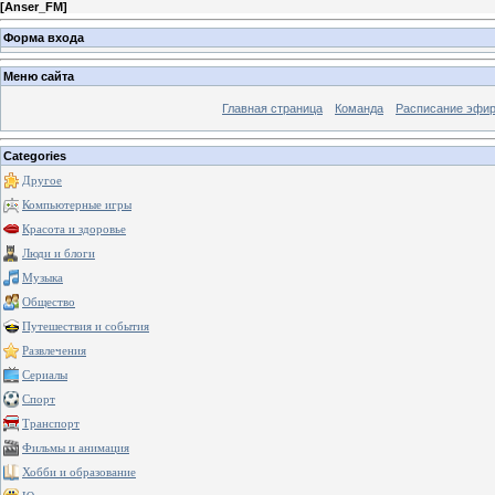
[
Anser_FM
]
Форма входа
Меню сайта
Главная страница
Команда
Расписание эфи
Categories
Другое
Компьютерные игры
Красота и здоровье
Люди и блоги
Музыка
Общество
Путешествия и события
Развлечения
Сериалы
Спорт
Транспорт
Фильмы и анимация
Хобби и образование