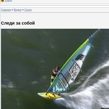
Юмор
Главная
»
Видео
»
Спорт
Следи за собой