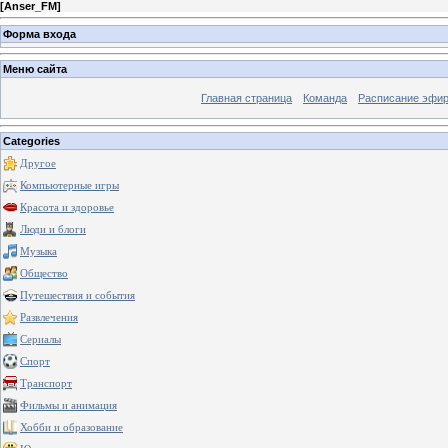
[
Anser_FM
]
Форма входа
Меню сайта
Главная страница
Команда
Расписание эфи
Categories
Другое
Компьютерные игры
Красота и здоровье
Люди и блоги
Музыка
Общество
Путешествия и события
Развлечения
Сериалы
Спорт
Транспорт
Фильмы и анимация
Хобби и образование