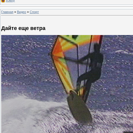
Юмор
Главная
»
Видео
»
Спорт
Дайте еще ветра