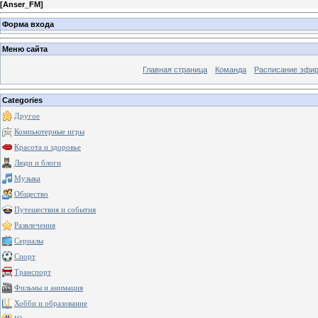
[
Anser_FM
]
Форма входа
Меню сайта
Главная страница
Команда
Расписание эфи
Categories
Другое
Компьютерные игры
Красота и здоровье
Люди и блоги
Музыка
Общество
Путешествия и события
Развлечения
Сериалы
Спорт
Транспорт
Фильмы и анимация
Хобби и образование