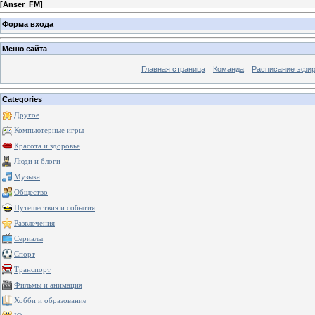
[
Anser_FM
]
Форма входа
Меню сайта
Главная страница
Команда
Расписание эфи
Categories
Другое
Компьютерные игры
Красота и здоровье
Люди и блоги
Музыка
Общество
Путешествия и события
Развлечения
Сериалы
Спорт
Транспорт
Фильмы и анимация
Хобби и образование