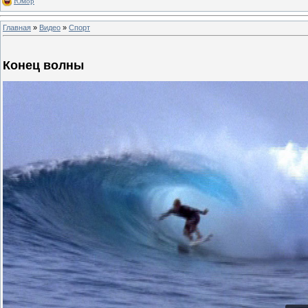
Юмор
Главная
»
Видео
»
Спорт
Конец волны