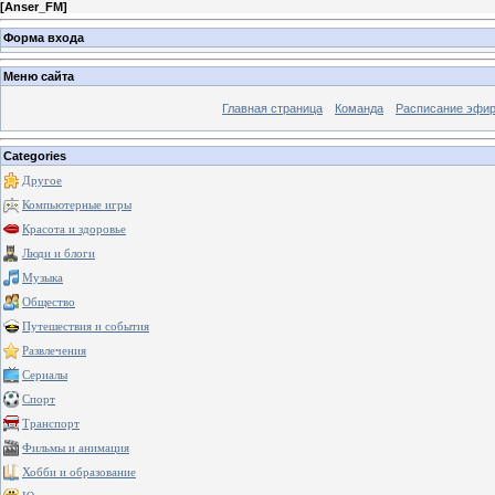
[
Anser_FM
]
Форма входа
Меню сайта
Главная страница
Команда
Расписание эфи
Categories
Другое
Компьютерные игры
Красота и здоровье
Люди и блоги
Музыка
Общество
Путешествия и события
Развлечения
Сериалы
Спорт
Транспорт
Фильмы и анимация
Хобби и образование