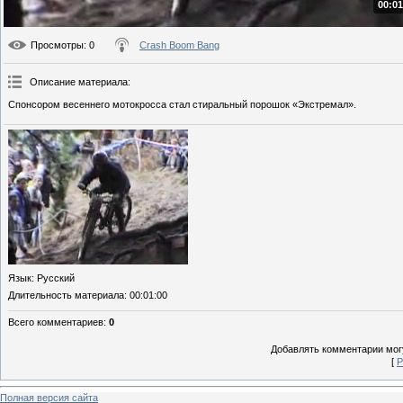
00:01
Просмотры
: 0
Crash Boom Bang
Описание материала
:
Спонсором весеннего мотокросса стал стиральный порошок «Экстремал».
Язык
: Русский
Длительность материала
: 00:01:00
Всего комментариев
:
0
Добавлять комментарии могу
[
Р
Полная версия сайта