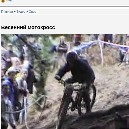
Юмор
Главная
»
Видео
»
Спорт
Весенний мотокросс