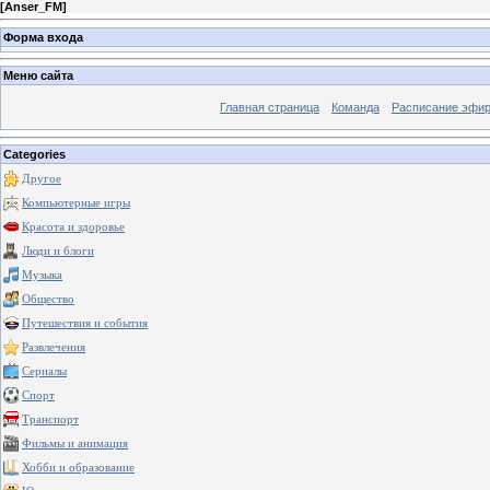
[
Anser_FM
]
Форма входа
Меню сайта
Главная страница
Команда
Расписание эфи
Categories
Другое
Компьютерные игры
Красота и здоровье
Люди и блоги
Музыка
Общество
Путешествия и события
Развлечения
Сериалы
Спорт
Транспорт
Фильмы и анимация
Хобби и образование