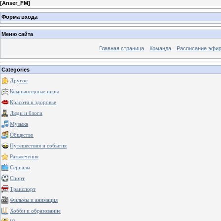
[
Anser_FM
]
Форма входа
Меню сайта
Главная страница
Команда
Расписание эфи
Categories
Другое
Компьютерные игры
Красота и здоровье
Люди и блоги
Музыка
Общество
Путешествия и события
Развлечения
Сериалы
Спорт
Транспорт
Фильмы и анимация
Хобби и образование