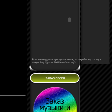
Если вам не удалось прослушать поток, то откройте эту ссылку в
плеере: http://giss.tv:8001/anserfmtm.mp3
ЗАКАЗ ПЕСЕН