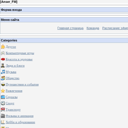
[
Anser_FM
]
Форма входа
Меню сайта
Главная страница
Команда
Расписание эфи
Categories
Другое
Компьютерные игры
Красота и здоровье
Люди и блоги
Музыка
Общество
Путешествия и события
Развлечения
Сериалы
Спорт
Транспорт
Фильмы и анимация
Хобби и образование