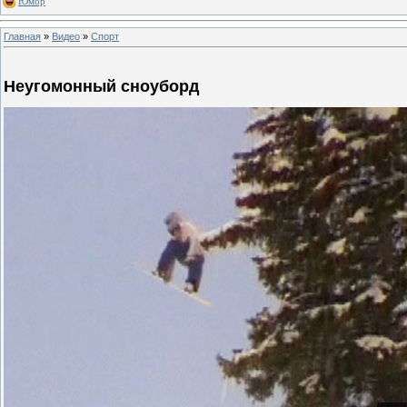
Юмор
Главная
»
Видео
»
Спорт
Неугомонный сноуборд