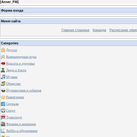
[
Anser_FM
]
Форма входа
Меню сайта
Главная страница
Команда
Расписание эфи
Categories
Другое
Компьютерные игры
Красота и здоровье
Люди и блоги
Музыка
Общество
Путешествия и события
Развлечения
Сериалы
Спорт
Транспорт
Фильмы и анимация
Хобби и образование