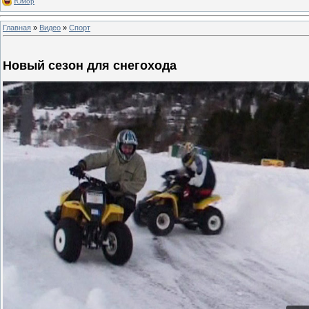
Юмор
Главная
»
Видео
»
Спорт
Новый сезон для снегохода