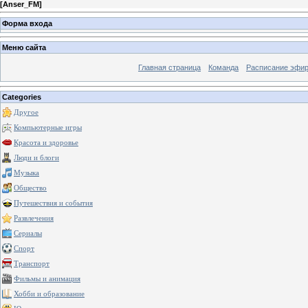
[
Anser_FM
]
Форма входа
Меню сайта
Главная страница
Команда
Расписание эфи
Categories
Другое
Компьютерные игры
Красота и здоровье
Люди и блоги
Музыка
Общество
Путешествия и события
Развлечения
Сериалы
Спорт
Транспорт
Фильмы и анимация
Хобби и образование