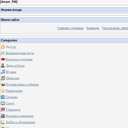
[
Anser_FM
]
Форма входа
Меню сайта
Главная страница
Команда
Расписание эфи
Categories
Другое
Компьютерные игры
Красота и здоровье
Люди и блоги
Музыка
Общество
Путешествия и события
Развлечения
Сериалы
Спорт
Транспорт
Фильмы и анимация
Хобби и образование