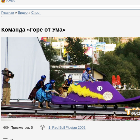
Юмор
Главная
»
Видео
»
Спорт
Команда «Горе от Ума»
00:02
Просмотры
: 0
1. Red Bull Flugtag 2009.