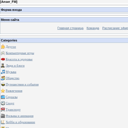
[
Anser_FM
]
Форма входа
Меню сайта
Главная страница
Команда
Расписание эфи
Categories
Другое
Компьютерные игры
Красота и здоровье
Люди и блоги
Музыка
Общество
Путешествия и события
Развлечения
Сериалы
Спорт
Транспорт
Фильмы и анимация
Хобби и образование