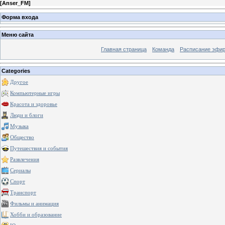
[
Anser_FM
]
Форма входа
Меню сайта
Главная страница
Команда
Расписание эфи
Categories
Другое
Компьютерные игры
Красота и здоровье
Люди и блоги
Музыка
Общество
Путешествия и события
Развлечения
Сериалы
Спорт
Транспорт
Фильмы и анимация
Хобби и образование