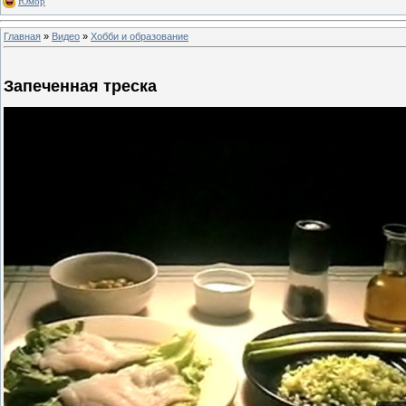
Юмор
Главная
»
Видео
»
Хобби и образование
Запеченная треска