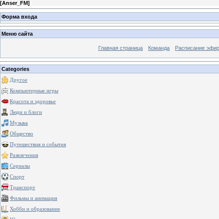
[
Anser_FM
]
Форма входа
Меню сайта
Главная страница
Команда
Расписание эфи
Categories
Другое
Компьютерные игры
Красота и здоровье
Люди и блоги
Музыка
Общество
Путешествия и события
Развлечения
Сериалы
Спорт
Транспорт
Фильмы и анимация
Хобби и образование