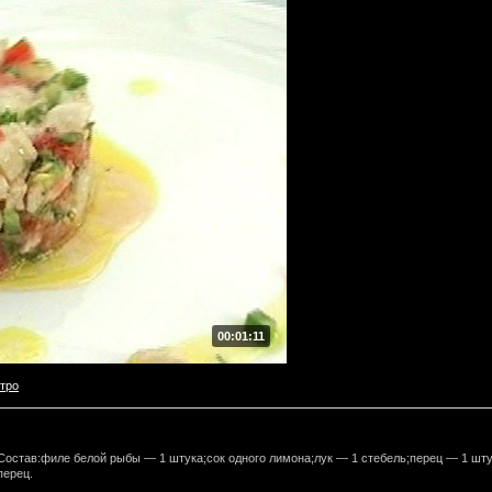
00:01:11
тро
.Состав:филе белой рыбы — 1 штука;сок одного лимона;лук — 1 стебель;перец — 1 шт
перец.