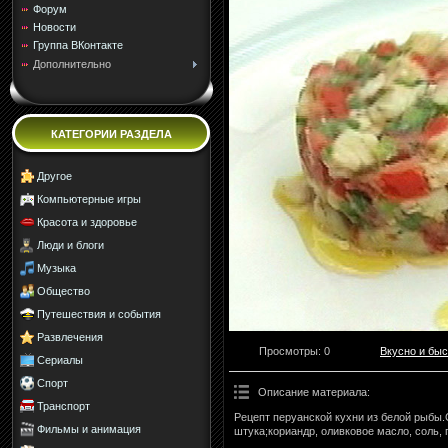
Форум
Новости
Группа ВКонтакте
Дополнительно
КАТЕГОРИИ РАЗДЕЛА
Другое
Компьютерные игры
Красота и здоровье
Люди и блоги
Музыка
Общество
Путешествия и события
Развлечения
Просмотры
: 0
Вкусно и быс
Сериалы
Спорт
Описание материала
:
Транспорт
Рецепт перуанской кухни из белой рыбы
Фильмы и анимация
штука;кориандр, оливковое масло, соль, 