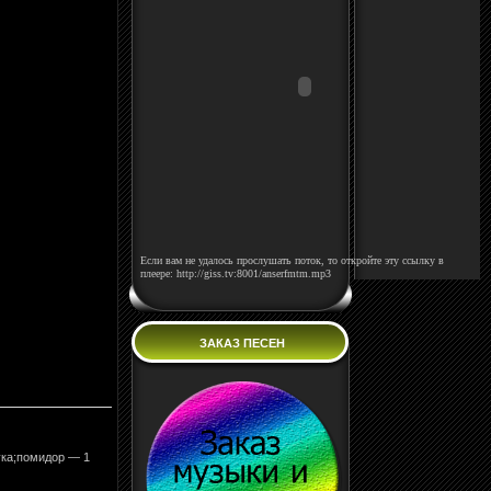
Если вам не удалось прослушать поток, то откройте эту ссылку в
плеере: http://giss.tv:8001/anserfmtm.mp3
ЗАКАЗ ПЕСЕН
ука;помидор — 1