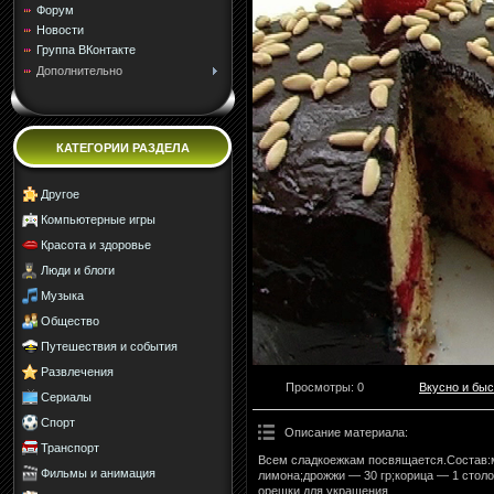
Форум
Новости
Группа ВКонтакте
Дополнительно
КАТЕГОРИИ РАЗДЕЛА
Другое
Компьютерные игры
Красота и здоровье
Люди и блоги
Музыка
Общество
Путешествия и события
Развлечения
Просмотры
: 0
Вкусно и быс
Сериалы
Спорт
Описание материала
:
Транспорт
Всем сладкоежкам посвящается.Состав:ма
Фильмы и анимация
лимона;дрожжи — 30 гр;корица — 1 столо
орешки для украшения.