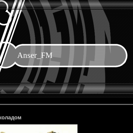
Anser_FM
коладом