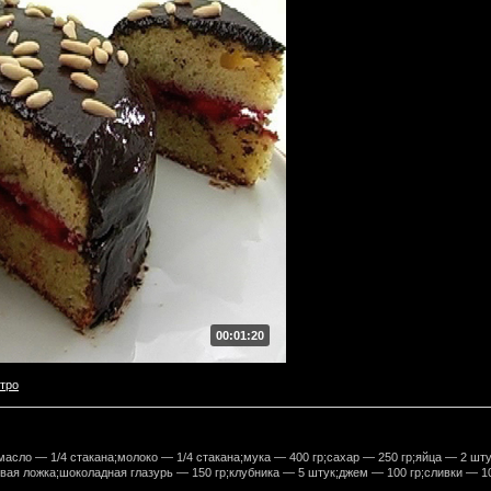
00:01:20
тро
сло — 1/4 стакана;молоко — 1/4 стакана;мука — 400 гр;сахар — 250 гр;яйца — 2 шту
вая ложка;шоколадная глазурь — 150 гр;клубника — 5 штук;джем — 100 гр;сливки — 1