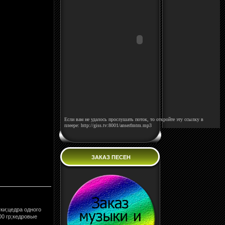
Если вам не удалось прослушать поток, то откройте эту ссылку в
плеере: http://giss.tv:8001/anserfmtm.mp3
ЗАКАЗ ПЕСЕН
ки;цедра одного
00 гр;кедровые