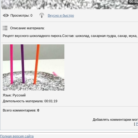
00:01
Просмотры
: 0
Вкусно и быстро
Описание материала
:
Рецепт вкусного шоколадного пирога.Состав: шоколад, сахарная пудра, сахар, мука,
Язык
: Русский
Длительность материала
: 00:01:19
Всего комментариев
:
0
Добавлять комментарии могу
[
Р
Полная версия сайта