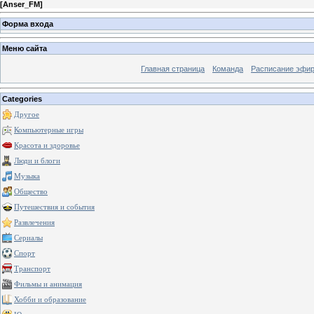
[
Anser_FM
]
Форма входа
Меню сайта
Главная страница
Команда
Расписание эфи
Categories
Другое
Компьютерные игры
Красота и здоровье
Люди и блоги
Музыка
Общество
Путешествия и события
Развлечения
Сериалы
Спорт
Транспорт
Фильмы и анимация
Хобби и образование