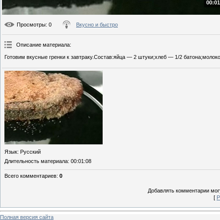
00:01
Просмотры
: 0
Вкусно и быстро
Описание материала
:
Готовим вкусные гренки к завтраку.Состав:яйца — 2 штуки;хлеб — 1/2 батона;молоко
Язык
: Русский
Длительность материала
: 00:01:08
Всего комментариев
:
0
Добавлять комментарии могу
[
Р
Полная версия сайта