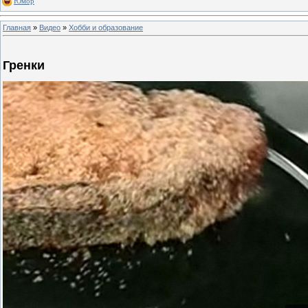
Юмор
Главная
»
Видео
»
Хобби и образование
Гренки