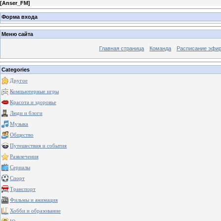
[
Anser_FM
]
Форма входа
Меню сайта
Главная страница
Команда
Расписание эфи
Categories
Другое
Компьютерные игры
Красота и здоровье
Люди и блоги
Музыка
Общество
Путешествия и события
Развлечения
Сериалы
Спорт
Транспорт
Фильмы и анимация
Хобби и образование