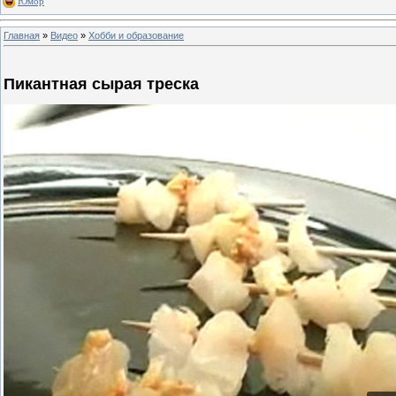
Юмор
Главная
»
Видео
»
Хобби и образование
Пикантная сырая треска