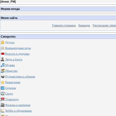
[
Anser_FM
]
Форма входа
Меню сайта
Главная страница
Команда
Расписание эфи
Categories
Другое
Компьютерные игры
Красота и здоровье
Люди и блоги
Музыка
Общество
Путешествия и события
Развлечения
Сериалы
Спорт
Транспорт
Фильмы и анимация
Хобби и образование