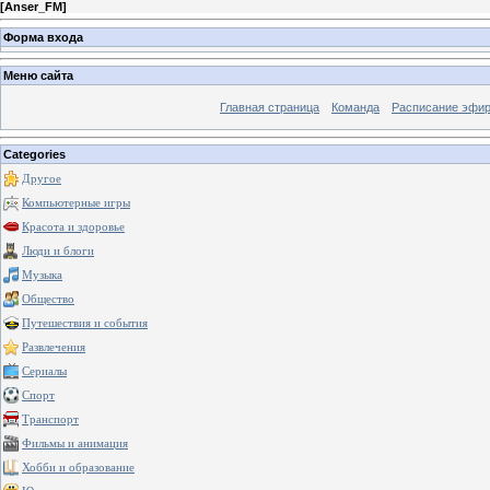
[
Anser_FM
]
Форма входа
Меню сайта
Главная страница
Команда
Расписание эфи
Categories
Другое
Компьютерные игры
Красота и здоровье
Люди и блоги
Музыка
Общество
Путешествия и события
Развлечения
Сериалы
Спорт
Транспорт
Фильмы и анимация
Хобби и образование