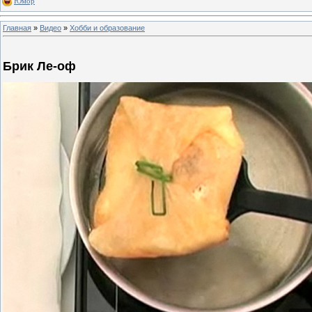
Юмор
Главная
»
Видео
»
Хобби и образование
Брик Ле-оф