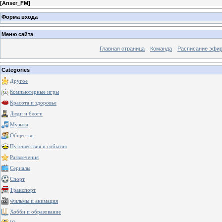
[
Anser_FM
]
Форма входа
Меню сайта
Главная страница
Команда
Расписание эфи
Categories
Другое
Компьютерные игры
Красота и здоровье
Люди и блоги
Музыка
Общество
Путешествия и события
Развлечения
Сериалы
Спорт
Транспорт
Фильмы и анимация
Хобби и образование