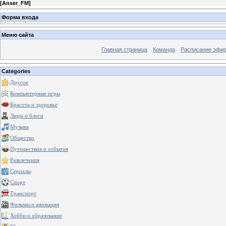
[
Anser_FM
]
Форма входа
Меню сайта
Главная страница
Команда
Расписание эфи
Categories
Другое
Компьютерные игры
Красота и здоровье
Люди и блоги
Музыка
Общество
Путешествия и события
Развлечения
Сериалы
Спорт
Транспорт
Фильмы и анимация
Хобби и образование