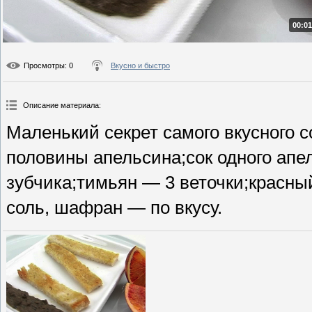
00:01
Просмотры
: 0
Вкусно и быстро
Описание материала
:
Маленький секрет самого вкусного 
половины апельсина;сок одного апе
зубчика;тимьян — 3 веточки;красны
соль, шафран — по вкусу.