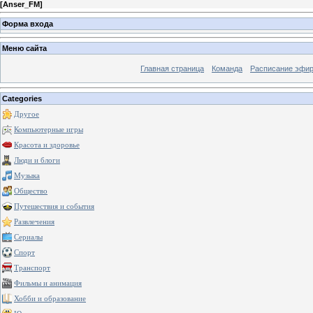
[
Anser_FM
]
Форма входа
Меню сайта
Главная страница
Команда
Расписание эфи
Categories
Другое
Компьютерные игры
Красота и здоровье
Люди и блоги
Музыка
Общество
Путешествия и события
Развлечения
Сериалы
Спорт
Транспорт
Фильмы и анимация
Хобби и образование