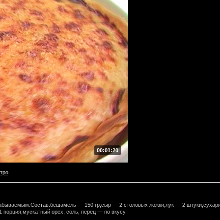
00:01:20
тро
забываемым.Состав:бешамель — 150 гр;сыр — 2 столовых ложки;лук — 2 штуки;сухар
1 порция;мускатный орех, соль, перец — по вкусу.