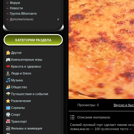
Форум
Новости
Группа ВКонтакте
Дополнительно
КАТЕГОРИИ РАЗДЕЛА
Другое
Компьютерные игры
Красота и здоровье
Люди и блоги
Музыка
Общество
Путешествия и события
Развлечения
Просмотры
: 0
Вкусно и быс
Сериалы
Спорт
Описание материала
:
Транспорт
Свежий луковый торт сделает пикник не
Фильмы и анимация
ложка;масло — 100 гр;песочное тесто — 