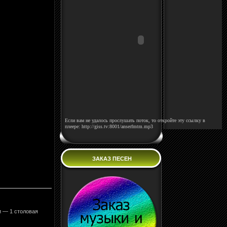
Если вам не удалось прослушать поток, то откройте эту ссылку в
плеере: http://giss.tv:8001/anserfmtm.mp3
ЗАКАЗ ПЕСЕН
и — 1 столовая