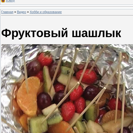
Юмор
Главная
»
Видео
»
Хобби и образование
Фруктовый шашлык