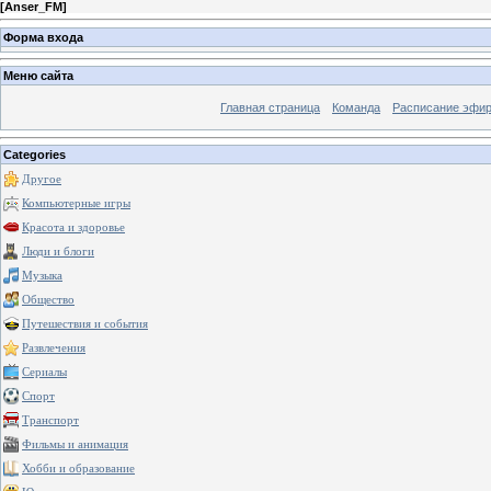
[
Anser_FM
]
Форма входа
Меню сайта
Главная страница
Команда
Расписание эфи
Categories
Другое
Компьютерные игры
Красота и здоровье
Люди и блоги
Музыка
Общество
Путешествия и события
Развлечения
Сериалы
Спорт
Транспорт
Фильмы и анимация
Хобби и образование