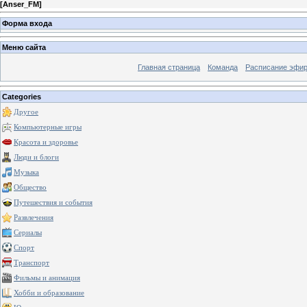
[
Anser_FM
]
Форма входа
Меню сайта
Главная страница
Команда
Расписание эфи
Categories
Другое
Компьютерные игры
Красота и здоровье
Люди и блоги
Музыка
Общество
Путешествия и события
Развлечения
Сериалы
Спорт
Транспорт
Фильмы и анимация
Хобби и образование