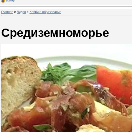
Юмор
Главная
»
Видео
»
Хобби и образование
Средиземноморье