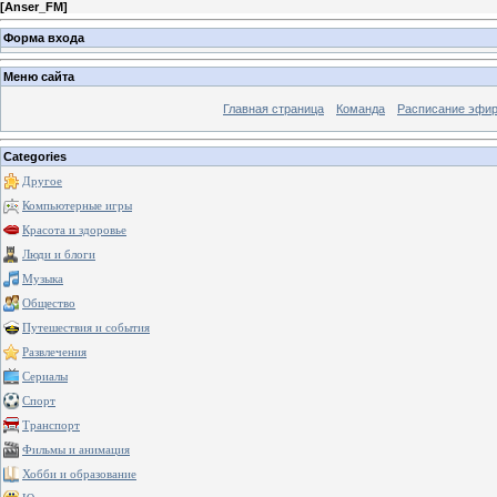
[
Anser_FM
]
Форма входа
Меню сайта
Главная страница
Команда
Расписание эфи
Categories
Другое
Компьютерные игры
Красота и здоровье
Люди и блоги
Музыка
Общество
Путешествия и события
Развлечения
Сериалы
Спорт
Транспорт
Фильмы и анимация
Хобби и образование