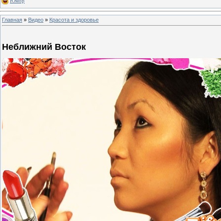
Юмор
Главная
»
Видео
»
Красота и здоровье
Неближний Восток