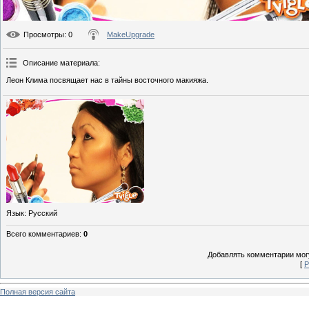
Просмотры
: 0
MakeUpgrade
Описание материала
:
Леон Клима посвящает нас в тайны восточного макияжа.
Язык
: Русский
Всего комментариев
:
0
Добавлять комментарии могу
[
Р
Полная версия сайта