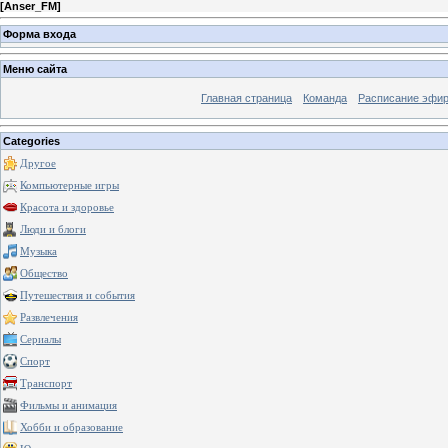
[
Anser_FM
]
Форма входа
Меню сайта
Главная страница
Команда
Расписание эфи
Categories
Другое
Компьютерные игры
Красота и здоровье
Люди и блоги
Музыка
Общество
Путешествия и события
Развлечения
Сериалы
Спорт
Транспорт
Фильмы и анимация
Хобби и образование