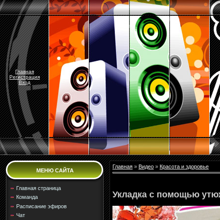
Главная
Регистрация
Вход
Главная
»
Видео
»
Красота и здоровье
МЕНЮ САЙТА
Главная страница
Укладка с помощью утю
Команда
Расписание эфиров
Чат