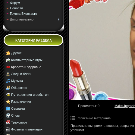
Форум
Новости
Группа ВКонтакте
Дополнительно
КАТЕГОРИИ РАЗДЕЛА
Другое
Компьютерные игры
Красота и здоровье
Люди и блоги
Музыка
Общество
Путешествия и события
Развлечения
Просмотры
: 0
MakeUpgrad
Сериалы
Спорт
Описание материала
:
Транспорт
Правильно выпрямить волосы, сохранив о
Фильмы и анимация
утюжком.