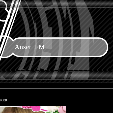
Anser_FM
жка