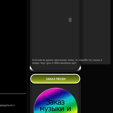
Если вам не удалось прослушать поток, то откройте эту ссылку в
плеере: http://giss.tv:8001/anserfmtm.mp3
ЗАКАЗ ПЕСЕН
бращаться с