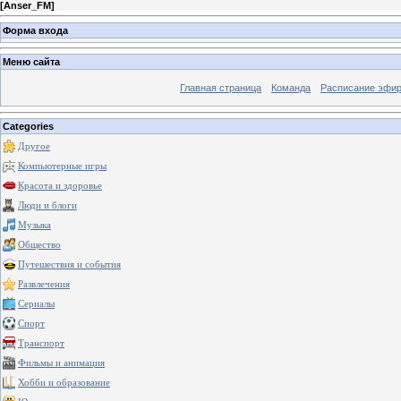
[
Anser_FM
]
Форма входа
Меню сайта
Главная страница
Команда
Расписание эфи
Categories
Другое
Компьютерные игры
Красота и здоровье
Люди и блоги
Музыка
Общество
Путешествия и события
Развлечения
Сериалы
Спорт
Транспорт
Фильмы и анимация
Хобби и образование