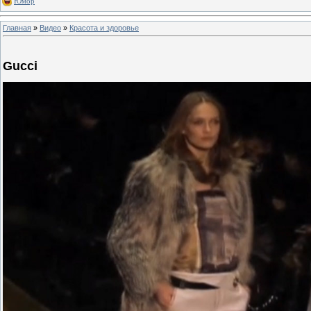
Юмор
Главная
»
Видео
»
Красота и здоровье
Gucci