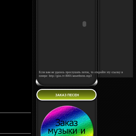
Если вам не удалось прослушать поток, то откройте эту ссылку в
плеере: http://giss.tv:8001/anserfmtm.mp3
ЗАКАЗ ПЕСЕН