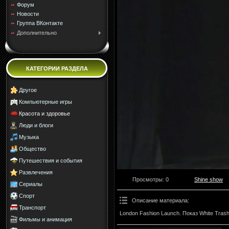
Форум
Новости
Группа ВКонтакте
Дополнительно
КАТЕГОРИИ РАЗДЕЛА
Другое
Компьютерные игры
Красота и здоровье
Люди и блоги
Музыка
Общество
Путешествия и события
Развлечения
Просмотры
: 0
Shine show
Сериалы
Спорт
Описание материала
:
Транспорт
London Fashion Launch. Показ White Trash 
Фильмы и анимация