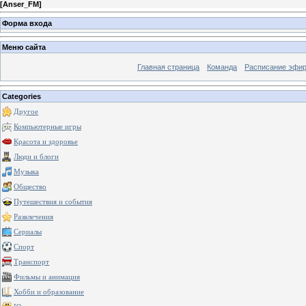
[
Anser_FM
]
Форма входа
Меню сайта
Главная страница
Команда
Расписание эфи
Categories
Другое
Компьютерные игры
Красота и здоровье
Люди и блоги
Музыка
Общество
Путешествия и события
Развлечения
Сериалы
Спорт
Транспорт
Фильмы и анимация
Хобби и образование