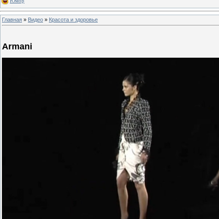
Юмор
Главная
»
Видео
»
Красота и здоровье
Armani