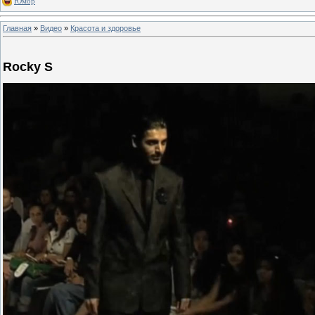
Юмор
Главная
»
Видео
»
Красота и здоровье
Rocky S