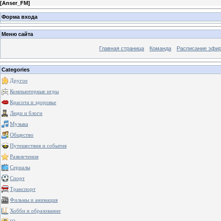
[
Anser_FM
]
Форма входа
Меню сайта
Главная страница
Команда
Расписание эфи
Categories
Другое
Компьютерные игры
Красота и здоровье
Люди и блоги
Музыка
Общество
Путешествия и события
Развлечения
Сериалы
Спорт
Транспорт
Фильмы и анимация
Хобби и образование