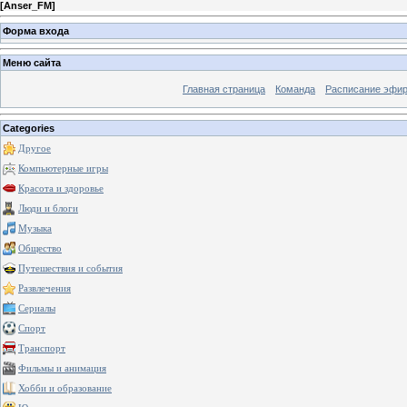
[
Anser_FM
]
Форма входа
Меню сайта
Главная страница
Команда
Расписание эфи
Categories
Другое
Компьютерные игры
Красота и здоровье
Люди и блоги
Музыка
Общество
Путешествия и события
Развлечения
Сериалы
Спорт
Транспорт
Фильмы и анимация
Хобби и образование