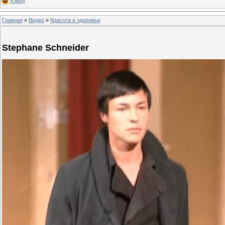
Юмор
Главная
»
Видео
»
Красота и здоровье
Stephane Schneider