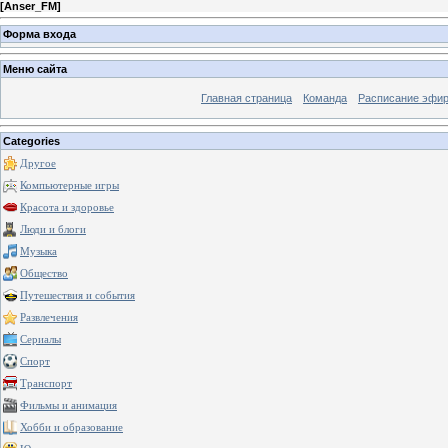
[
Anser_FM
]
Форма входа
Меню сайта
Главная страница
Команда
Расписание эфи
Categories
Другое
Компьютерные игры
Красота и здоровье
Люди и блоги
Музыка
Общество
Путешествия и события
Развлечения
Сериалы
Спорт
Транспорт
Фильмы и анимация
Хобби и образование