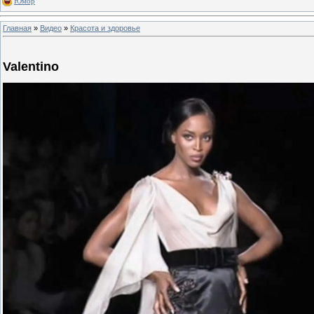
Юмор
Главная
»
Видео
»
Красота и здоровье
Valentino