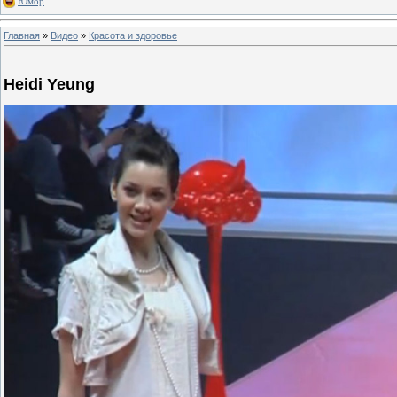
Юмор
Главная
»
Видео
»
Красота и здоровье
Heidi Yeung