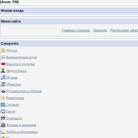
[
Anser_FM
]
Форма входа
Меню сайта
Главная страница
Команда
Расписание эфи
Categories
Другое
Компьютерные игры
Красота и здоровье
Люди и блоги
Музыка
Общество
Путешествия и события
Развлечения
Сериалы
Спорт
Транспорт
Фильмы и анимация
Хобби и образование