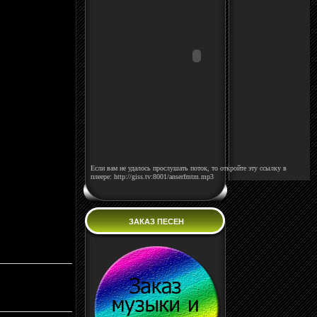
Если вам не удалось прослушать поток, то откройте эту ссылку в
плеере: http://giss.tv:8001/anserfmtm.mp3
ЗАКАЗ ПЕСЕН