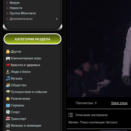
Форум
Новости
Группа ВКонтакте
Дополнительно
КАТЕГОРИИ РАЗДЕЛА
Другое
Компьютерные игры
Красота и здоровье
Люди и блоги
Музыка
Общество
Путешествия и события
Развлечения
Просмотры
: 0
Shine show
Сериалы
Спорт
Описание материала
:
Транспорт
Милан. Показ коллекции Versace.
Фильмы и анимация