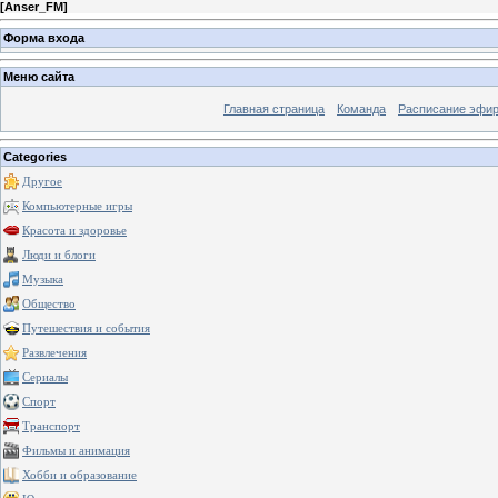
[
Anser_FM
]
Форма входа
Меню сайта
Главная страница
Команда
Расписание эфи
Categories
Другое
Компьютерные игры
Красота и здоровье
Люди и блоги
Музыка
Общество
Путешествия и события
Развлечения
Сериалы
Спорт
Транспорт
Фильмы и анимация
Хобби и образование