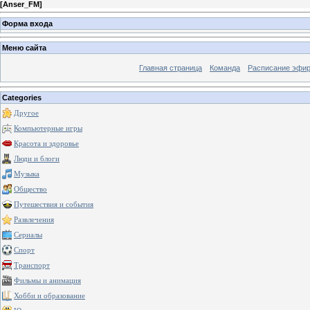
[
Anser_FM
]
Форма входа
Меню сайта
Главная страница
Команда
Расписание эфи
Categories
Другое
Компьютерные игры
Красота и здоровье
Люди и блоги
Музыка
Общество
Путешествия и события
Развлечения
Сериалы
Спорт
Транспорт
Фильмы и анимация
Хобби и образование