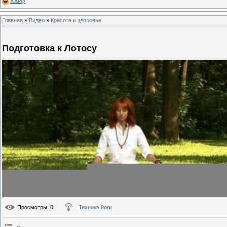
Юмор
Главная
»
Видео
»
Красота и здоровье
Подготовка к Лотосу
Просмотры
: 0
Техника йоги